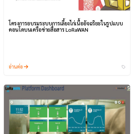
โครงการอบรมระบบการเลี้ยงไก่เนื้ออัจฉริยะในรูปแบบ
คอนโดบนเครือข่ายสื่อสาร LoRaWAN
อ่านต่อ