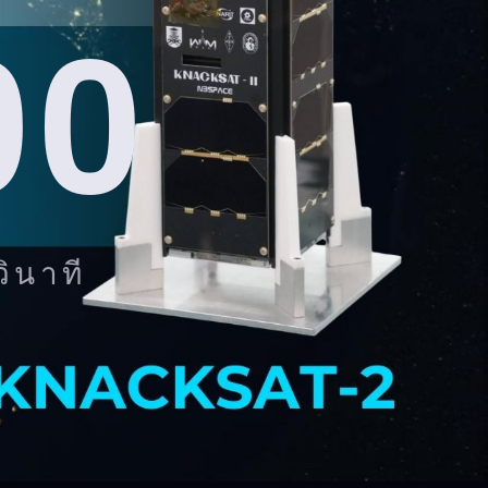
00
วินาที